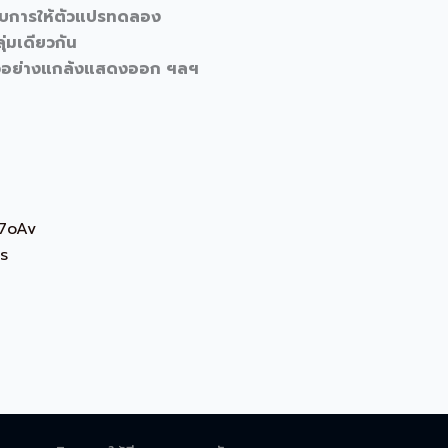
กับการให้ตัวแปรทดลอง
ุ่มเดียวกัน
ัวอย่างแกล้งแสดงออก ฯลฯ
O7oAv
s