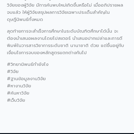
วิจัยของผู้วิจัย มีการค้นพบใหม่เกิดขึ้นหรือไม่ เมื่ออภิปรายผล
จบแล้ว ให้ผู้วิจัยสรุปผลการวิจัยเฉพาะประเด็นสำคัญใน
ดุษฎีนิพนธ์ทั้งหมด
สุดท้ายการจะสำเร็จการศึกษาในระดับบัณฑิตศึกษาได้นั้น จะ
ต้องนำเสนอผลงานโดยโปสเตอร์ นำเสนอปากเปล่าและการตี
พิมพ์ในวารสารวิชาการระดับชาติ นานาชาติ ด้วย แต่ขึ้นอยู่กับ
เงื่อนไขการจบของหลักสูตรแตกต่างกันไป
#วิทยานิพนธ์ทํายังไง
#วิจัย
#ฐานข้อมูลงานวิจัย
#หางานวิจัย
#ค้นหาวิจัย
#เว็บวิจัย