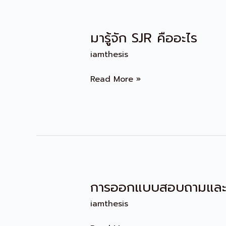
มารู้จัก SJR คืออะไร
มา
รู้จัก
iamthesis
SJR
คือ
Read More »
อะไร
การออกแบบสอบถามและ
การ
ออกแบบ
iamthesis
สอบถาม
และ