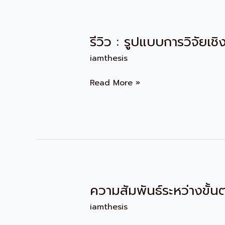
รีวิว : รูปแบบการวิจัยเ
รีวิว
:
iamthesis
รูป
แบบ
Read More »
การ
วิจัย
เชิง
คุณภาพ
ความสัมพันธ์ระหว่างขั้
ความ
สัมพันธ์
iamthesis
ระหว่าง