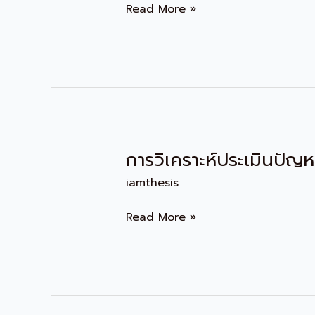
ขั้น
Read More »
ตอน
ของ
การ
วิจัย
เป็น
อย่างไร
การวิเคราะห์ประเมินปัญห
การ
วิเคราะห์
iamthesis
ประเมิน
ปัญหา
Read More »
การ
วิจัย