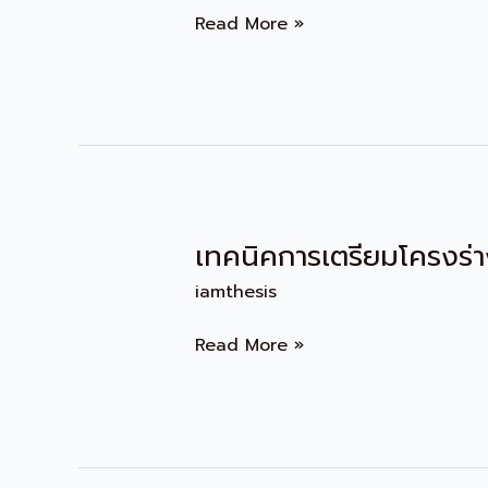
ระหว่าง
Read More »
การ
วิจัย
คุณภาพ
และ
ปริมาณ
เทคนิคการเตรียมโครงร่า
เทคนิค
การเต
iamthesis
รี
ยม
Read More »
โครง
ร่าง
งาน
วิจัย