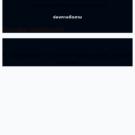
งานทางวิชาการให้มีมาตรฐานระดับสากล
ช่องทางติดตาม
Youtube: iamthesisTH
© 2026 iamthesis – รับปรึกษาวิทยานิพนธ์ งานวิจัย. All rights
reserved.