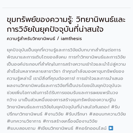
ขุมทรัพย์ของความรู้: วิทยานิพนธ์และ
ขุมทรัพย์
ของ
การวิจัยในยุคปัจจุบันที่น่าสนใจ
ความ
ความรู้สำหรับวิทยานิพนธ์
/
iamthesis
รู้:
วิทยานิพนธ์
ยุคปัจจุบันเป็นยุคที่ความรู้และการวิจัยมีบทบาทสำคัญต่อการ
และ
พัฒนาและการเติบโตของสังคม การทำวิทยานิพนธ์และการวิจัย
การ
เป็นองค์ประกอบที่สำคัญในการสร้างความเข้าใจและนำไปสู่ความ
วิจัย
สำเร็จในหลากหลายสาขาวิชา ถ้าคุณกำลังมองหาขุมทรัพย์ของ
ใน
ความรู้เหล่านี้ เรามีสิ่งที่คุณต้องการ! การเข้าใจและการนำเสนอ
ยุค
ผลงานวิทยานิพนธ์และการวิจัยที่เป็นประโยชน์ในยุคปัจจุบันจะ
ปัจจุบัน
ช่วยเพิ่มโอกาสในการได้รับการยอมรับและการเผยแพร่ในวง
ที่
กว้าง มาเป็นส่วนหนึ่งของการสร้างขุมทรัพย์ของความรู้ใน
น่า
วิทยานิพนธ์และการวิจัยในยุคปัจจุบันที่น่าสนใจกันเถอะ! #รับ
สนใจ
ปรึกษาวิทยานิพนธ์ #งานวิจัย #รับปรึกษา #สอนบทความวิจัย
#บทความวิชาการ #การสร้างเครื่องมืองานวิจัย
#แบบสอบถาม #เขียนวิทยานิพนธ์ #คอร์ทออนไลน์