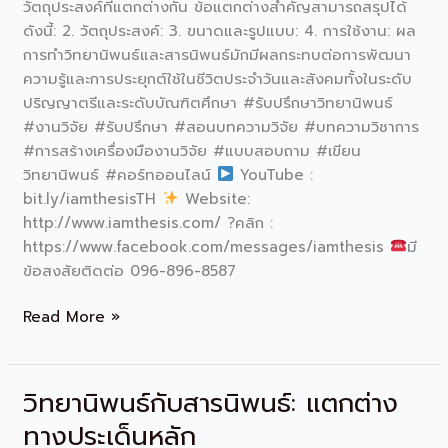
วัตถุประสงค์ที่แตกต่างกัน ข้อแตกต่างสำคัญสามารถสรุปได้
และ
ดังนี้: 2. วัตถุประสงค์: 3. ขนาดและรูปแบบ: 4. การใช้งาน: ผล
วัตถุประสงค์
การทำวิทยานิพนธ์และสารนิพนธ์มักมีผลกระทบต่อการพัฒนา
ต่าง
ความรู้และการประยุกต์ใช้ในชีวิตประจำวันและสังคมทั้งในระดับ
กัน
ปริญญาตรีและระดับบัณฑิตศึกษา #รับปรึกษาวิทยานิพนธ์
#งานวิจัย #รับปรึกษา #สอนบทความวิจัย #บทความวิชาการ
#การสร้างเครื่องมืองานวิจัย #แบบสอบถาม #เขียน
วิทยานิพนธ์ #คอร์ทออนไลน์
YouTube :
bit.ly/iamthesisTH
Website:
http://www.iamthesis.com/ ?คลิก :
https://www.facebook.com/messages/iamthesis
มี
ข้อสงสัยติดต่อ 096-896-8587
Read More »
วิทยานิพนธ์กับสารนิพนธ์: แตกต่าง
วิทยานิพนธ์
กับ
ทางประเด็นหลัก
สาร