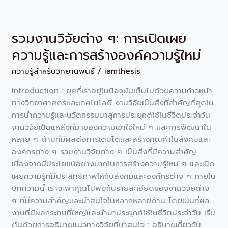
รวมงานวิจัยต่าง ๆ: การเปิดเผย
รวม
งาน
ความรู้และการสร้างองค์ความรู้ใหม่
วิจัย
ความรู้สำหรับวิทยานิพนธ์
/
iamthesis
ต่าง
ๆ:
Introduction : ยุคที่เราอยู่ในปัจจุบันเต็มไปด้วยความก้าวหน้า
การ
ทางวิทยาศาสตร์และเทคโนโลยี งานวิจัยเป็นสิ่งที่สำคัญที่สุดใน
เปิด
การนำความรู้และนวัตกรรมมาสู่การประยุกต์ใช้ในชีวิตประจำวัน
เผย
งานวิจัยเป็นแหล่งที่มาของความเข้าใจใหม่ ๆ และการพัฒนาใน
ความ
หลาย ๆ ด้านที่มีผลต่อการเติบโตและสร้างคุณค่าในสังคมและ
รู้
องค์กรต่าง ๆ รวมงานวิจัยต่าง ๆ เป็นสิ่งที่มีความสำคัญ
และ
เนื่องจากมีประโยชน์อย่างมากในการสร้างความรู้ใหม่ ๆ และเปิด
การ
เผยความรู้ที่มีประสิทธิภาพให้กับสังคมและองค์กรต่าง ๆ ภายใน
สร้าง
บทความนี้ เราจะพาคุณไปพบกับรายละเอียดของงานวิจัยต่าง
องค์
ๆ ที่มีความสำคัญและน่าสนใจในหลากหลายด้าน โดยเน้นที่ผล
ความ
งานที่มีผลกระทบที่ใหญ่และนำมาประยุกต์ใช้ในชีวิตประจำวัน เริ่ม
รู้
ต้นด้วยการอธิบายแนวทางวิจัยที่น่าสนใจ : อธิบายเกี่ยวกับ