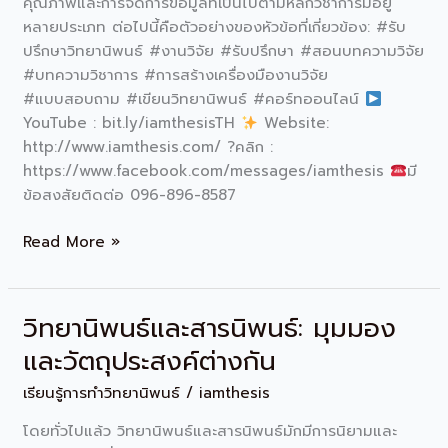
คุณภาพและการจัดการข้อมูลที่เป็นไปตามหลักวิชาการมีอยู่
หลายประเภท ต่อไปนี้คือตัวอย่างของหัวข้อที่เกี่ยวข้อง: #รับ
ปรึกษาวิทยานิพนธ์ #งานวิจัย #รับปรึกษา #สอนบทความวิจัย
#บทความวิชาการ #การสร้างเครื่องมืองานวิจัย
#แบบสอบถาม #เขียนวิทยานิพนธ์ #คอร์ทออนไลน์
YouTube : bit.ly/iamthesisTH
Website:
http://www.iamthesis.com/ ?คลิก :
https://www.facebook.com/messages/iamthesis
มี
ข้อสงสัยติดต่อ 096-896-8587
Read More »
วิทยานิพนธ์และสารนิพนธ์: มุมมอง
วิทยานิพนธ์
และ
และวัตถุประสงค์ต่างกัน
สาร
เรียนรู้การทำวิทยานิพนธ์
/
iamthesis
นิพนธ์:
มุม
โดยทั่วไปแล้ว วิทยานิพนธ์และสารนิพนธ์มักมีการนิยามและ
มอง