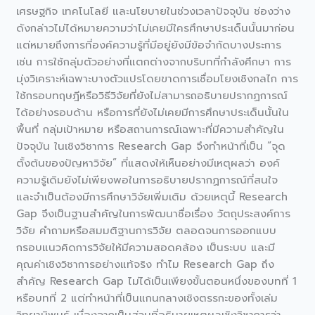
ไง
เศรษฐกิจ เทคโนโลยี และนโยบายในช่วงเวลาปัจจุบัน ช่องว่าง
ไม่
ดังกล่าวไม่ได้หมายความว่าไม่เคยมีใครศึกษาประเด็นนั้นมาก่อน
ให้
แต่หมายถึงการที่องค์ความรู้ที่มีอยู่ยังมีข้อจำกัดบางประการ
หลง
เช่น การใช้กลุ่มตัวอย่างที่แตกต่างจากบริบทที่กำลังศึกษา การ
ทาง
มุ่งวิเคราะห์เฉพาะบางตัวแปรโดยขาดการเชื่อมโยงเชิงกลไก การ
ใช้กรอบทฤษฎีหรือวิธีวิจัยที่ยังไม่สามารถอธิบายปรากฏการณ์
ได้อย่างรอบด้าน หรือการที่ยังไม่เคยมีการศึกษาประเด็นนั้นใน
พื้นที่ กลุ่มเป้าหมาย หรือสถานการณ์เฉพาะที่มีความสำคัญใน
ปัจจุบัน ในเชิงวิชาการ Research Gap จึงทำหน้าที่เป็น “จุด
ตั้งต้นของปัญหาวิจัย” ที่แสดงให้เห็นอย่างมีเหตุผลว่า องค์
ความรู้เดิมยังไม่เพียงพอในการอธิบายปรากฏการณ์ที่สนใจ
และจำเป็นต้องมีการศึกษาวิจัยเพิ่มเติม ด้วยเหตุนี้ Research
Gap จึงเป็นฐานสำคัญในการพัฒนาชื่อเรื่อง วัตถุประสงค์การ
วิจัย คำถามหรือสมมติฐานการวิจัย ตลอดจนการออกแบบ
กรอบแนวคิดการวิจัยให้มีความสอดคล้อง เป็นระบบ และมี
คุณค่าเชิงวิชาการอย่างแท้จริง ทำไม Research Gap ถึง
สำคัญ Research Gap ไม่ได้เป็นเพียงขั้นตอนหนึ่งของบทที่ 1
หรือบทที่ 2 แต่ทำหน้าที่เป็นแกนกลางเชิงตรรกะของทั้งเล่ม
วิทยานิพนธ์ เนื่องจากเป็นส่วนที่อธิบายเหตุผลเชิงวิชาการว่า