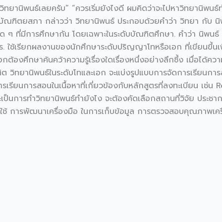
ิทยานิพนธ์เลยครับ” “ควรเริ่มยังไงดี ผมคิดว่าจะไปหาวิทยานิพนธ์ทํ
ณฑิตยสภา กล่าวว่า วิทยานิพนธ์ ประกอบด้วยคำว่า วิทยา กับ นิพนธ์
าใด ๆ ที่มีการศึกษากัน โดยเฉพาะในระดับบัณฑิตศึกษา. คำว่า นิพนธ์ 
าร. ใช้เรียกผลงานของนักศึกษาระดับปริญญาโทหรือเอก ที่เขียนขึ้นเพื่
ศึกษาค้นคว้าความรู้เรื่องใดเรื่องหนึ่งอย่างลึกซึ้ง เมื่อได้ความร
ต วิทยานิพนธ์ในระดับโทและเอก จะแบ่งรูปแบบการจัดการเรียนกา
นการเรียนการสอนในเนื้อหาที่เกี่ยวข้องกับหลักสูตรที่ลงทะเบียน 
จะเป็นการทำวิทยานิพนธ์ทํายังไง จะต้องคัดเลือกสถานที่วิจัย ประ
ลที่ใช้ การพัฒนาเครื่องมือ ในการเก็บข้อมูล การตรวจสอบคุณภาพเครื่อง