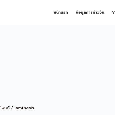
หน้าแรก
ข้อมูลการทำวิจัย
V
ิพนธ์
/
iamthesis