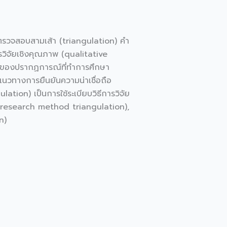
รวจสอบสามเส้า (triangulation) คำ
ิจัยเชิงคุณภาพ (qualitative
 ของปรากฏการณ์ที่ทำการศึกษา
วทางการยืนยันความน่าเชื่อถือ
ion) เป็นการใช้ระเบียบวิธีการวิจัย
ัย (research method triangulation),
n)