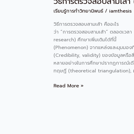
วิธีการตรวจสอบสามเส้า 
การ
เรียนรู้การทำวิทยานิพนธ์
/
iamthesis
ตรวจ
สอบ
วิธีการตรวจสอบสามเส้า คืออะไร จาก
สาม
ว่า “การตรวจสอบสามเส้า” ตลอดเวลา 
เส้า
research) ศึกษาเพิ่มเติมได้ที่นี้
(triangulation)
(Phenomenon) จากแหล่งและมุมมองที่แ
(Credibility, validity) ของข้อมูลหร
หลายอย่างในการศึกษาปรากฏการณ์เดียวกั
ทฤษฎี (theoretical triangulation), ผ
Read More »