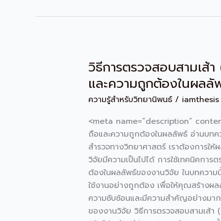
วิธีการตรวจสอบสามเส้า (T
วิธี
การ
และความถูกต้องในผลลัพ
ตรวจ
ความรู้สำหรับวิทยานิพนธ์
/
iamthesis
สอบ
สาม
<meta name=”description” content=”เรี
เส้า
ถือและความถูกต้องในผลลัพธ์ อ่านบทควา
(Triangulation)
สำรวจทางวิทยาศาสตร์ เราต้องการให้ผลลัพ
ใน
วิจัยมีความเป็นไปได้ การใช้เทคนิคการต
งาน
ต้องในผลลัพธ์ของงานวิจัย ในบทความนี
วิจัย:
ใช้งานอย่างถูกต้อง เพื่อให้คุณสร้างผลล
ข้อดี
ความซับซ้อนและมีความสำคัญอย่างมากใน
และ
ของงานวิจัย วิธีการตรวจสอบสามเส้า (T
วิธี