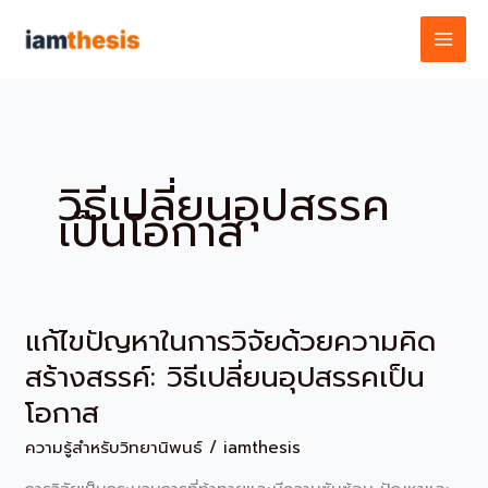
Skip
to
content
วิธีเปลี่ยนอุปสรรค
เป็นโอกาส
แก้ไขปัญหาในการวิจัยด้วยความคิด
แก้ไข
ปัญหา
สร้างสรรค์: วิธีเปลี่ยนอุปสรรคเป็น
ใน
โอกาส
การ
วิจัย
ความรู้สำหรับวิทยานิพนธ์
/
iamthesis
ด้วย