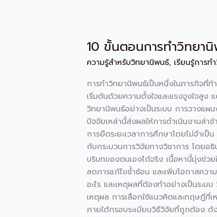
10 ขั้นตอนการทำวิทยานิพน
10
ขั้น
ความรู้สำหรับวิทยานิพนธ์
,
เรียนรู้การท
ตอน
การ
การทำวิทยานิพนธ์เป็นหนึ่งในภารกิจที่
ทำ
เริ่มต้นด้วยความตั้งใจและแรงจูงใจสูง
วิทยานิพนธ์
วิทยานิพนธ์อย่างเป็นระบบ การวางแผนงา
ตั้งแต่
ปัจจัยเหล่านี้ส่งผลให้การดำเนินงานล่
เริ่ม
การยืดระยะเวลาการศึกษาโดยไม่จำเป็น บ
จนจบ
กับกระบวนการวิจัยทางวิชาการ โดยอธิบาย
(เข้าใจ
บริบทของตนเองได้จริง เนื้อหานี้มุ่งช
ง่าย
ลดการแก้ไขซ้ำซ้อน และเพิ่มโอกาสความสำ
ทำได้
อะไร และเหตุผลที่ต้องทำอย่างเป็นระบบ 
จริง)
เหตุผล การเลือกใช้แนวคิดและทฤษฎีที่เห
ภายใต้กรอบระเบียบวิธีวิจัยที่ถูกต้อง 