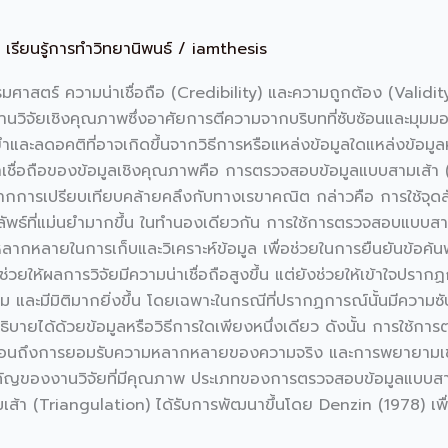
,
เรียนรู้การทำวิทยานิพนธ์
/
iamthesis
ศาสตร์ ความน่าเชื่อถือ (Credibility) และความถูกต้อง (Validit
วิจัยเชิงคุณภาพซึ่งอาศัยการตีความจากบริบทที่ซับซ้อนและมุมมองขอ
ยำและลดอคติที่อาจเกิดขึ้นจากวิธีการหรือแหล่งข้อมูลใดแหล่งข้อมูลหน
อถือของข้อมูลเชิงคุณภาพคือ การตรวจสอบข้อมูลแบบสามเส้า (Trian
กการเปรียบเทียบคล้ายคลึงกับทางเรขาคณิต กล่าวคือ การใช้จ
ผลลัพธ์ที่แม่นยำมากขึ้น ในทำนองเดียวกัน การใช้การตรวจสอบแบบสา
ที่หลากหลายในการเก็บและวิเคราะห์ข้อมูล เพื่อช่วยในการยืนยันข้
วยให้ผลการวิจัยมีความน่าเชื่อถือสูงขึ้น แต่ยังช่วยให้เข้าใจป
ุม และมีมิติมากยิ่งขึ้น โดยเฉพาะในกรณีที่ปรากฏการณ์นั้นมีความซั
ิบายได้ด้วยข้อมูลหรือวิธีการใดเพียงหนึ่งเดียว ดังนั้น การใช้การ
สะท้อนถึงการยอมรับความหลากหลายของความจริง และการพยายามเข้
สำคัญของงานวิจัยที่มีคุณภาพ ประเภทของการตรวจสอบข้อมูลแบบสา
้า (Triangulation) ได้รับการพัฒนาขึ้นโดย Denzin (1978) เพื่อเพ