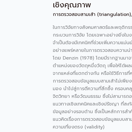
ตรวจ
เชิงคุณภาพ
สอบ
การตรวจสอบสามเส้า (triangulation)
ข้อมูล
แบบ
ในการวิจัยทางสังคมศาสตร์และพฤติกรรม
สาม
กระบวนการวิจัย โดยเฉพาะอย่างยิ่งในงาน
เส้า
จำเป็นต้องมีเทคนิคที่ช่วยเพิ่มความแม่น
(Triangulation):
อย่างแพร่หลายในการตรวจสอบความน่าเชื่
แนวทาง
โดย Denzin (1978) โดยมีรากฐานมาจา
เพิ่ม
ตำแหน่งของวัตถุหนึ่งวัตถุ เพื่อให้ได้
ความ
จากแหล่งที่แตกต่างกัน หรือใช้วิธีการ
น่า
การตรวจสอบข้อมูลแบบสามเส้าไม่เพียงช่
เชื่อ
มอง นำไปสู่การตีความที่ลึกซึ้ง ครอบคล
ถือ
จิตวิทยา หรือวัฒนธรรม ซึ่งไม่สามารถอธ
ใน
แนวทางเชิงเทคนิคและเชิงปรัชญา ที่
การ
ข้อมูลอย่างรอบด้าน ซึ่งเป็นหลักการ
วิจัย
แนวคิดเรื่องการตรวจสอบข้อมูลแบบสามเส
เชิง
ความเที่ยงตรง (validity)
คุณภาพ