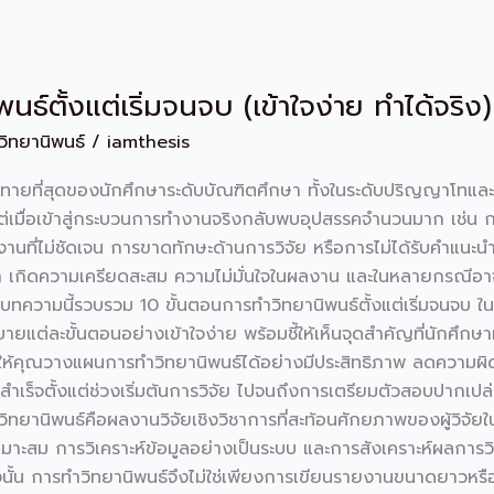
ธ์ตั้งแต่เริ่มจนจบ (เข้าใจง่าย ทำได้จริง)
ำวิทยานิพนธ์
/
iamthesis
ท้าทายที่สุดของนักศึกษาระดับบัณฑิตศึกษา ทั้งในระดับปริญญาโท
 แต่เมื่อเข้าสู่กระบวนการทำงานจริงกลับพบอุปสรรคจำนวนมาก เช่น 
นที่ไม่ชัดเจน การขาดทักษะด้านการวิจัย หรือการไม่ได้รับคำแนะนำ
าช้า เกิดความเครียดสะสม ความไม่มั่นใจในผลงาน และในหลายกรณีอา
ทความนี้รวบรวม 10 ขั้นตอนการทำวิทยานิพนธ์ตั้งแต่เริ่มจนจบ ใน
แต่ละขั้นตอนอย่างเข้าใจง่าย พร้อมชี้ให้เห็นจุดสำคัญที่นักศึกษา
่วยให้คุณวางแผนการทำวิทยานิพนธ์ได้อย่างมีประสิทธิภาพ ลดความผ
เร็จตั้งแต่ช่วงเริ่มต้นการวิจัย ไปจนถึงการเตรียมตัวสอบปากเปล่า
วิทยานิพนธ์คือผลงานวิจัยเชิงวิชาการที่สะท้อนศักยภาพของผู้วิจัย
มาะสม การวิเคราะห์ข้อมูลอย่างเป็นระบบ และการสังเคราะห์ผลการวิจั
ดังนั้น การทำวิทยานิพนธ์จึงไม่ใช่เพียงการเขียนรายงานขนาดยาวหรือ